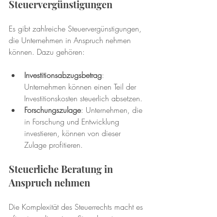
Steuervergünstigungen
Es gibt zahlreiche Steuervergünstigungen, 
die Unternehmen in Anspruch nehmen 
können. Dazu gehören:
Investitionsabzugsbetrag
: 
Unternehmen können einen Teil der 
🗓️ Opening Hours: Mon-Fri 9:00 - 16:00
Investitionskosten steuerlich absetzen.
Forschungszulage
: Unternehmen, die 
in Forschung und Entwicklung 
investieren, können von dieser 
Zulage profitieren.
Steuerliche Beratung in 
Anspruch nehmen
Die Komplexität des Steuerrechts macht es 