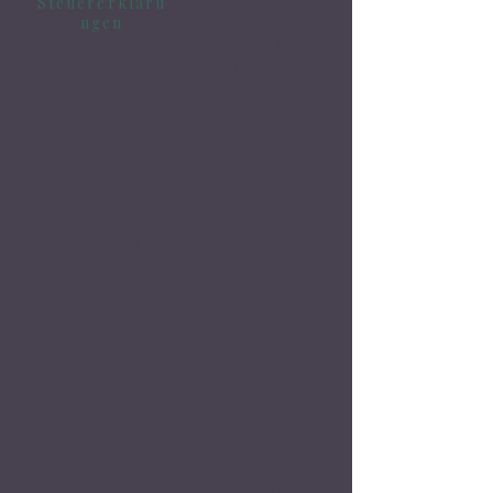
Steuererkläru
Neuanmeldung
ngen
einer
🗓️ Opening Hours: Mon-Fri 9:00 - 16:00
selbstständige
n Tätigkeit
GbR und
Einspruchsverfa
hren gegen das
GmbH
Finanzamt
Steuererklä
rungen
Steuerliche
Einnahmen-