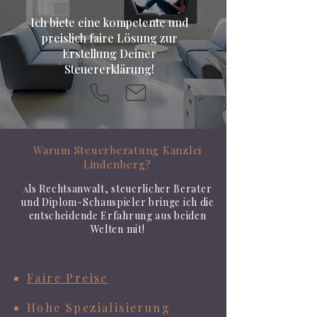
Ich biete eine kompetente und
preislich faire Lösung zur
Erstellung Deiner
Steuererklärung!
Warum Steuerberatung Kanzlei
Lindenberg?
ls Rechtsanwalt, steuerlicher Berater
A
und Diplom-Schauspieler bringe ich die
entscheidende Erfahrung aus beiden
Welten mit!
​​​Faire Preise
Hohe Spezialisierung