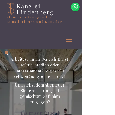
Kanzlei
Lindenberg
Steuererklärungen für
Künstlerinnen und Künstler
WhatsApp
🌟 Welcome to our
Online
help center!
Tell us, how can we solve your issue?
Arbeitest du im Bereich Kunst,
WhatsApp
Kultur, Medien oder
Tap to chat
Entertainment? Angestellt,
selbstständig oder beides?
Und siehst dem Abenteuer
Steuererklärung mit
gemischten Gefühlen
entgegen?
Das muss nicht sein!